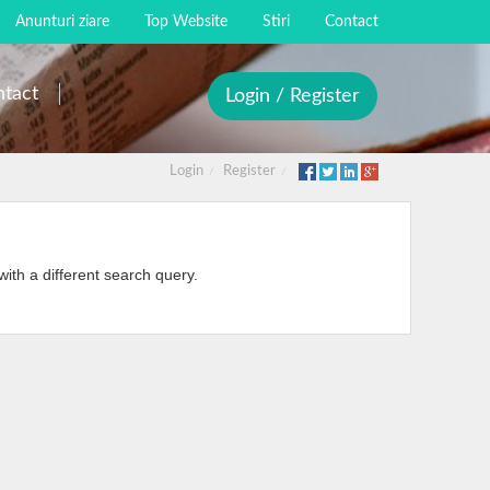
Anunturi ziare
Top Website
Stiri
Contact
tact
Login / Register
Login
Register
with a different search query.