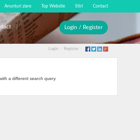
Anunturi ziare
Top Website
Stiri
Contact
tact
Login / Register
Login
Register
with a different search query.