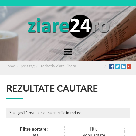
Home
post tag
redactia Viata Libera
REZULTATE CAUTARE
S-au gasit
1
rezultate dupa criteriile introduse.
Filtre sortare:
Titlu
Data
Popularitate