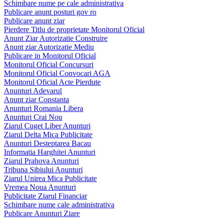
Schimbare nume pe cale administrativa
Publicare anunt posturi gov ro
Publicare anunt ziar
Pierdere Titlu de proprietate Monitorul Oficial
Anunt Ziar Autorizatie Construire
Anunt ziar Autorizatie Mediu
Publicare in Monitorul Oficial
Monitorul Oficial Concursuri
Monitorul Oficial Convocari AGA
Monitorul Oficial Acte Pierdute
Anunturi Adevarul
Anunt ziar Constanta
Anunturi Romania Libera
Anunturi Crai Nou
Ziarul Cuget Liber Anunturi
Ziarul Delta Mica Publicitate
Anunturi Desteptarea Bacau
Informatia Harghitei Anunturi
Ziarul Prahova Anunturi
Tribuna Sibiului Anunturi
Ziarul Unirea Mica Publicitate
Vremea Noua Anunturi
Publicitate Ziarul Financiar
Schimbare nume cale administrativa
Publicare Anunturi Ziare