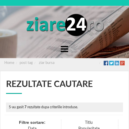
Home
post tag
ziar bursa
REZULTATE CAUTARE
S-au gasit
7
rezultate dupa criteriile introduse.
Filtre sortare:
Titlu
Data
Popularitate