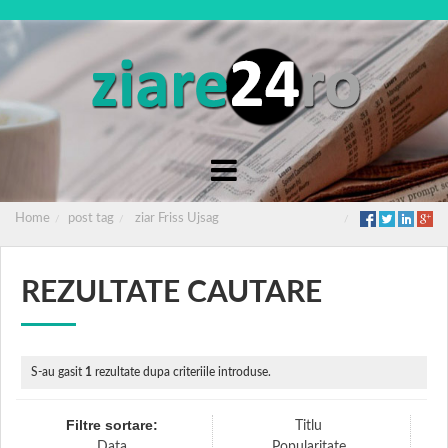
Home
post tag
ziar Friss Ujsag
REZULTATE CAUTARE
S-au gasit
1
rezultate dupa criteriile introduse.
Filtre sortare:
Titlu
Data
Popularitate