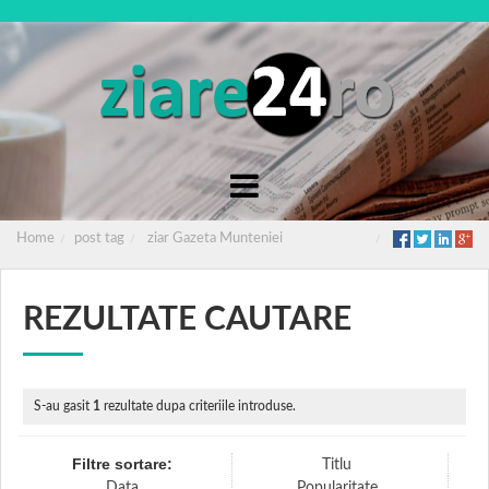
Home
post tag
ziar Gazeta Munteniei
REZULTATE CAUTARE
S-au gasit
1
rezultate dupa criteriile introduse.
Filtre sortare:
Titlu
Data
Popularitate