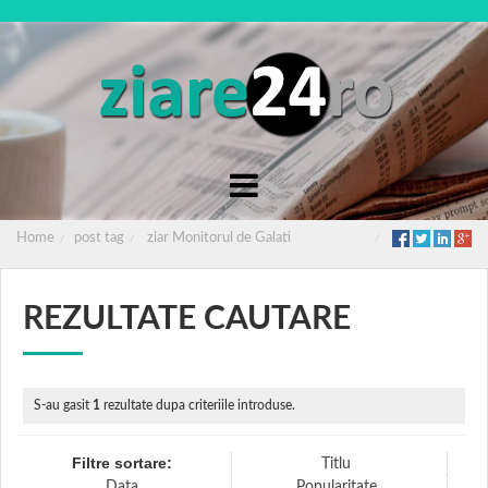
Home
post tag
ziar Monitorul de Galati
REZULTATE CAUTARE
S-au gasit
1
rezultate dupa criteriile introduse.
Filtre sortare:
Titlu
Data
Popularitate