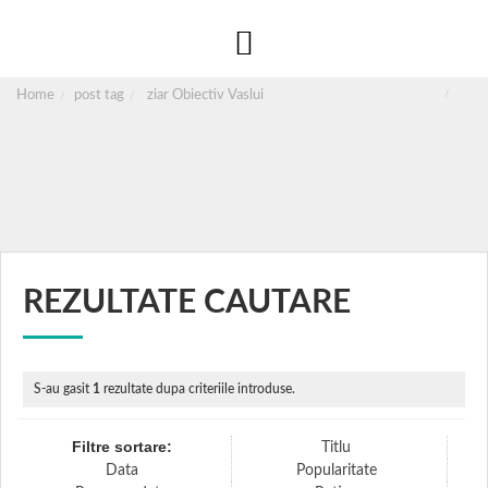
Home
post tag
ziar Obiectiv Vaslui
REZULTATE CAUTARE
S-au gasit
1
rezultate dupa criteriile introduse.
Filtre sortare:
Titlu
Data
Popularitate