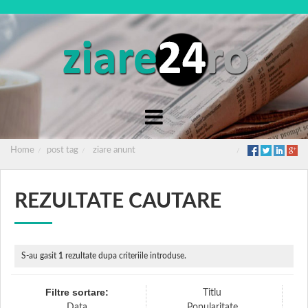
Home
post tag
ziare anunt
REZULTATE CAUTARE
S-au gasit
1
rezultate dupa criteriile introduse.
Filtre sortare:
Titlu
Data
Popularitate