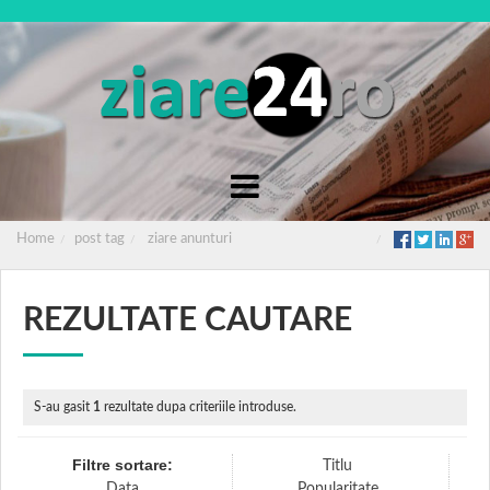
Home
post tag
ziare anunturi
REZULTATE CAUTARE
S-au gasit
1
rezultate dupa criteriile introduse.
Filtre sortare:
Titlu
Data
Popularitate