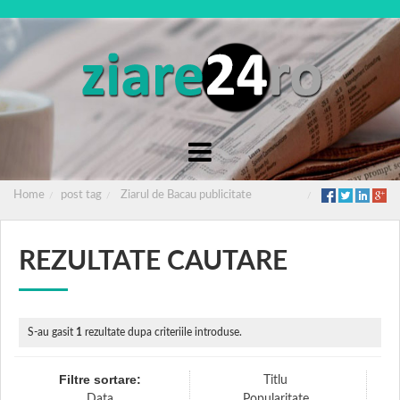
Home
post tag
Ziarul de Bacau publicitate
REZULTATE CAUTARE
S-au gasit
1
rezultate dupa criteriile introduse.
Filtre sortare:
Titlu
Data
Popularitate