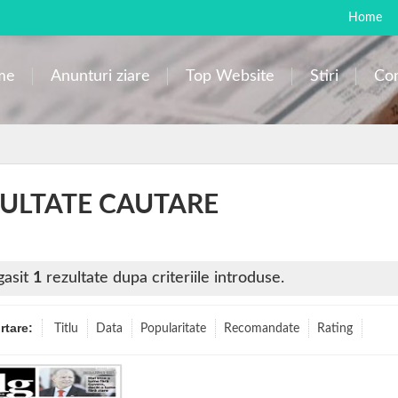
Home
me
Anunturi ziare
Top Website
Stiri
Con
ULTATE CAUTARE
gasit
1
rezultate dupa criteriile introduse.
ortare:
Titlu
Data
Popularitate
Recomandate
Rating