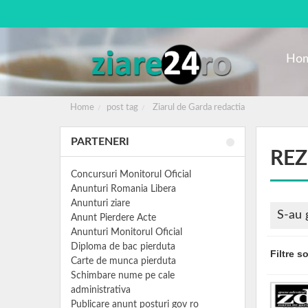
Ho
Home
post tag
Ziarul de Garda redactia
PARTENERI
REZ
Concursuri Monitorul Oficial
Anunturi Romania Libera
Anunturi ziare
S-au 
Anunt Pierdere Acte
Anunturi Monitorul Oficial
Diploma de bac pierduta
Filtre s
Carte de munca pierduta
Schimbare nume pe cale
administrativa
Publicare anunt posturi gov ro