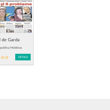
l de Garda
epublica Moldova
DETALII