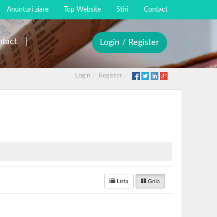
Anunturi ziare
Top Website
Stiri
Contact
tact
Login / Register
Login
Register
Lista
Grila