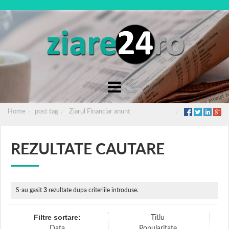
Home
post tag
Ziarul Financiar anunt
REZULTATE CAUTARE
S-au gasit
3
rezultate dupa criteriile introduse.
Filtre sortare:
Titlu
Data
Popularitate