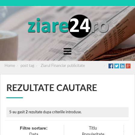
Home
post tag
Ziarul Financiar publicitate
REZULTATE CAUTARE
S-au gasit
2
rezultate dupa criteriile introduse.
Filtre sortare:
Titlu
Data
Popularitate