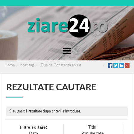
Home
post tag
Ziua de Constanta anunt
REZULTATE CAUTARE
S-au gasit
1
rezultate dupa criteriile introduse.
Filtre sortare:
Titlu
Data
Popularitate