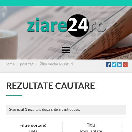
Home
post tag
Ziua Veche anunturi
REZULTATE CAUTARE
S-au gasit
1
rezultate dupa criteriile introduse.
Filtre sortare:
Titlu
Data
Popularitate