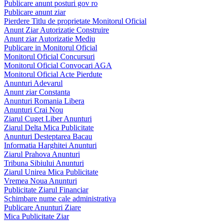
Publicare anunt posturi gov ro
Publicare anunt ziar
Pierdere Titlu de proprietate Monitorul Oficial
Anunt Ziar Autorizatie Construire
Anunt ziar Autorizatie Mediu
Publicare in Monitorul Oficial
Monitorul Oficial Concursuri
Monitorul Oficial Convocari AGA
Monitorul Oficial Acte Pierdute
Anunturi Adevarul
Anunt ziar Constanta
Anunturi Romania Libera
Anunturi Crai Nou
Ziarul Cuget Liber Anunturi
Ziarul Delta Mica Publicitate
Anunturi Desteptarea Bacau
Informatia Harghitei Anunturi
Ziarul Prahova Anunturi
Tribuna Sibiului Anunturi
Ziarul Unirea Mica Publicitate
Vremea Noua Anunturi
Publicitate Ziarul Financiar
Schimbare nume cale administrativa
Publicare Anunturi Ziare
Mica Publicitate Ziar