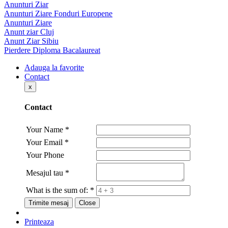
Anunturi Ziar
Anunturi Ziare Fonduri Europene
Anunturi Ziare
Anunt ziar Cluj
Anunt Ziar Sibiu
Pierdere Diploma Bacalaureat
Adauga la favorite
Contact
x
Contact
Your Name
*
Your Email
*
Your Phone
Mesajul tau
*
What is the sum of:
*
Trimite mesaj
Close
Printeaza