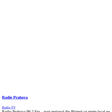
Radio Prahova
Radio-TV
Radio Prahova 99.2 Fm – post regional din Ploiesti ce emite local pe